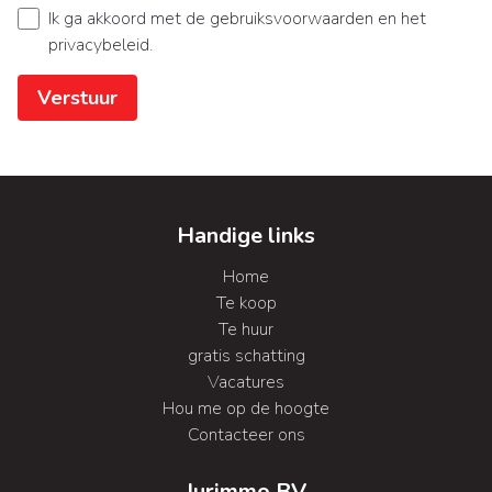
Ik ga akkoord met de
gebruiksvoorwaarden
en het
privacybeleid
.
Verstuur
Handige links
Home
Te koop
Te huur
gratis schatting
Vacatures
Hou me op de hoogte
Contacteer ons
Jurimmo BV