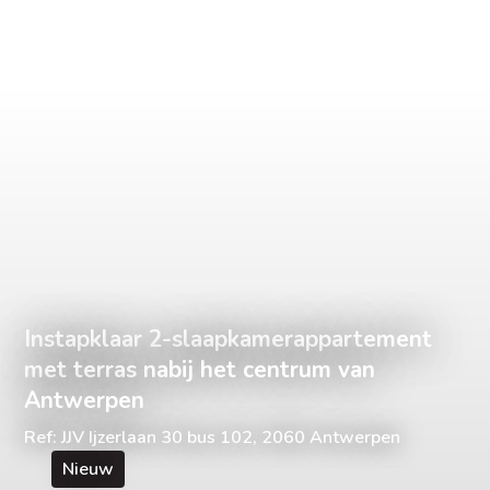
Instapklaar 2-slaapkamerappartement
met terras nabij het centrum van
Antwerpen
Ref: JJV Ijzerlaan 30 bus 102, 2060 Antwerpen
Nieuw