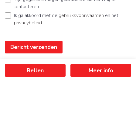
contacteren.
Ik ga akkoord met de
gebruiksvoorwaarden
en het
privacybeleid
.
Bericht verzenden
Bellen
Meer info
Ontvang als eerste het nieuwste
aanbod in je mailbox
Schrijf je in