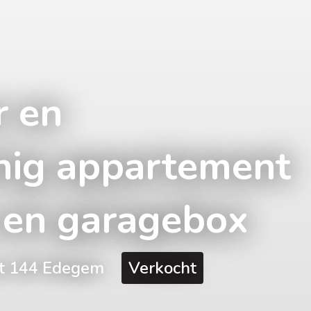
r en
nig appartement
 en garagebox
at 144 Edegem
Verkocht