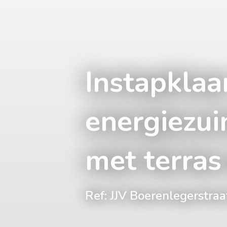
Instapklaa
energiezui
met terras
Ref: JJV Boerenlegerstra