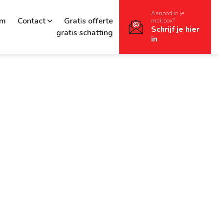
Aanbod in je
rm
Contact
Gratis offerte
mailbox?
Schrijf je hier
gratis schatting
in