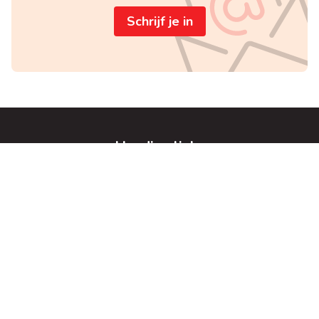
Schrijf je in
Handige links
Home
Te koop
Te huur
gratis schatting
Vacatures
Hou me op de hoogte
Contacteer ons
Jurimmo BV