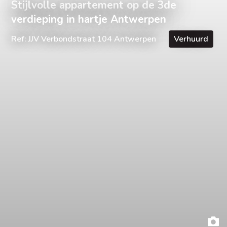
Stijlvolle appartement op de 3de
verdieping in hartje Antwerpen
Ref: JJV Verbondstraat 104 Antwerpen
Verhuurd