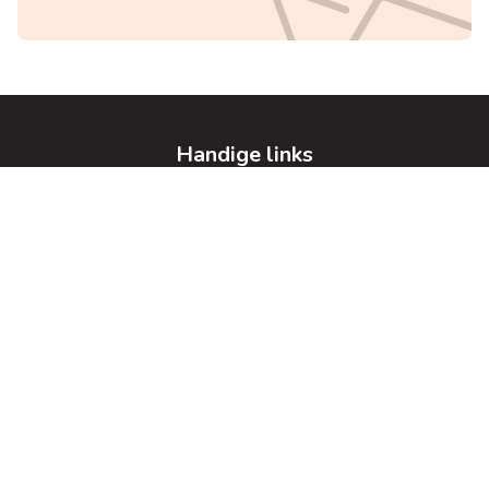
Handige links
Home
Te koop
Te huur
gratis schatting
Vacatures
Hou me op de hoogte
Contacteer ons
Jurimmo BV
Mechelsesteenweg 34 bus 201
2018 Antwerpen