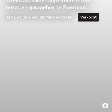
Tweeslaapkamer appartement met
terras en garagebox te Boechout
Ref: JJV Frans Van der Muerenstraat
Verkocht