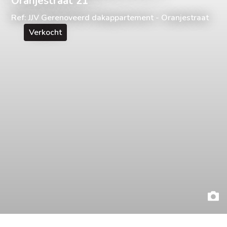
Oranjestraat 21
Ref: JJV Gerenoveerd dakappartement - Oranjestraat
Verkocht