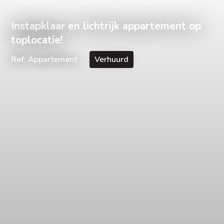
Instapklaar en lichtrijk appartement op
toplocatie!
Ref: Appartement
Verhuurd