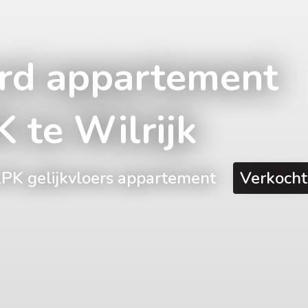
rd appartement
 te Wilrijk
LPK gelijkvloers appartement
Verkocht