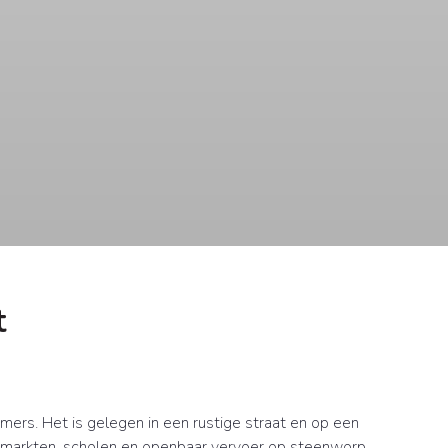
t
rs. Het is gelegen in een rustige straat en op een
rmarkten, scholen en openbaar vervoer op steenworp