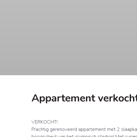
Appartement verkoch
VERKOCHT!
Prachtig gerenoveerd appartement met 2 slaapkame
boogscheut van het olympisch stadion! Met supe