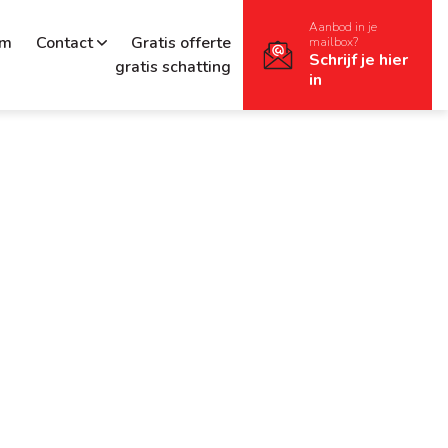
Aanbod in je
rm
Contact
Gratis offerte
mailbox?
Schrijf je hier
gratis schatting
in